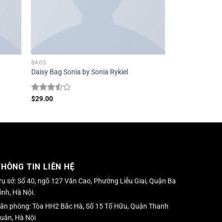
BAGS
Daisy Bag Sonia by Sonia Rykiel
Được
$
29.00
xếp
hạng
3.50
5
sao
THÔNG TIN LIÊN HỆ
rụ sở: Số 40, ngõ 127 Văn Cao, Phường Liễu Giai, Quận Ba
ình, Hà Nội.
ăn phòng: Tòa HH2 Bắc Hà, Số 15 Tố Hữu, Quận Thanh
uân, Hà Nội