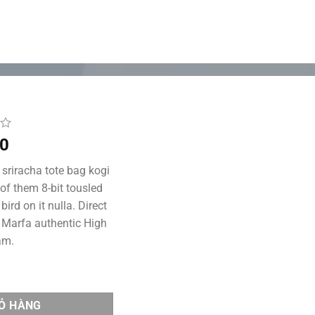
Tìm
 DỤNG
LIÊN HỆ
kiếm:
0
 sriracha tote bag kogi
of them 8-bit tousled
bird on it nulla. Direct
 Marfa authentic High
am.
IỎ HÀNG