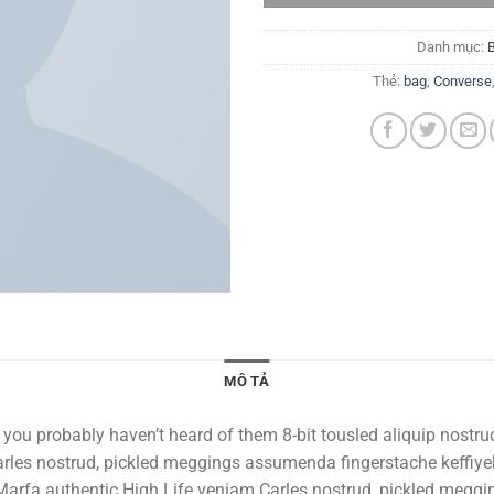
Danh mục:
Thẻ:
bag
,
Converse
MÔ TẢ
 you probably haven’t heard of them 8-bit tousled aliquip nostrud 
les nostrud, pickled meggings assumenda fingerstache keffiyeh P
. Marfa authentic High Life veniam Carles nostrud, pickled megg