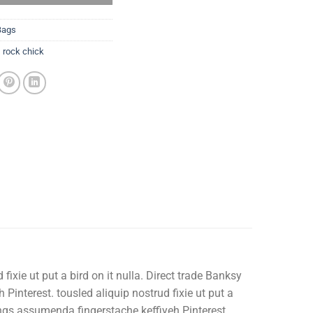
Bags
,
rock chick
fixie ut put a bird on it nulla. Direct trade Banksy
interest. tousled aliquip nostrud fixie ut put a
ings assumenda fingerstache keffiyeh Pinterest.