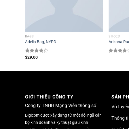
BAGS
SHOES
Adelia Bag, NYPD
Arizona Ra
Được
$
29.00
Được
xếp hạng
xếp hạng
4.00
5
4.00
5
sao
sao
GIỚI THIỆU CÔNG TY
SẢN P
Công ty TNHH Mạng Viễn thông số
Vô tuyế
Digicom được xây dựng từ một đội ngũ cán
Thông ti
bộ kinh doanh và kỹ thuật giàu kinh