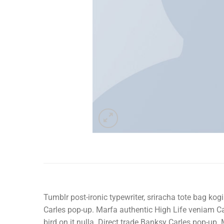
Tumblr post-ironic typewriter, sriracha tote bag kogi
Carles pop-up. Marfa authentic High Life veniam Car
bird on it nulla. Direct trade Banksy Carles pop-up