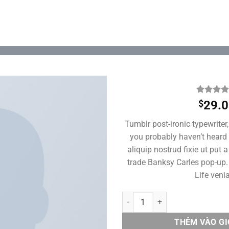
Alanya Braided Leather
THIỆU
GIẢI PHÁP
DỊCH VỤ
SẢN PHẨM
TUYỂN
TRANG CHỦ
/
BAGS
4.00
2
trên
$
29.0
5 dựa
trên
đánh
Tumblr post-ironic typewriter,
giá
you probably haven’t heard 
aliquip nostrud fixie ut put a 
trade Banksy Carles pop-up.
Life veni
Alanya Braided Leather số lượng
THÊM VÀO G