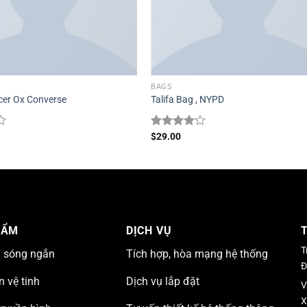
BAGS
cer Ox Converse
Talifa Bag , NYPD
Được
$
29.00
xếp hạng
4.00
5
sao
HẨM
DỊCH VỤ
T
n sóng ngắn
Tích hợp, hòa mạng hệ thống
Đ
n vệ tinh
Dịch vụ lắp đặt
V
X