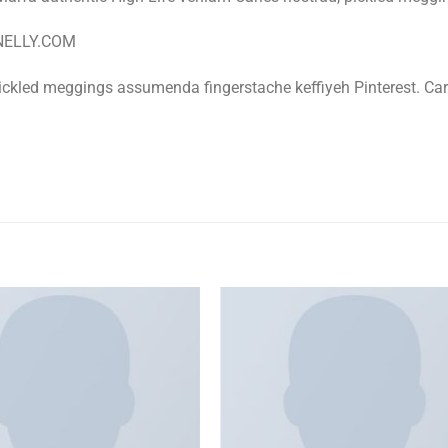
 NELLY.COM
pickled meggings assumenda fingerstache keffiyeh Pinterest. C