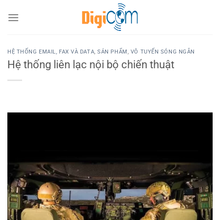
Chuyển
đến
nội
dung
HỆ THỐNG EMAIL, FAX VÀ DATA
,
SẢN PHẨM
,
VÔ TUYẾN SÓNG NGẮN
Hệ thống liên lạc nội bộ chiến thuật