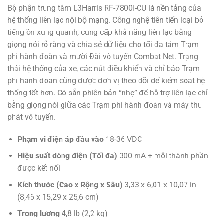
Bộ phận trung tâm L3Harris RF-7800I-CU là nền tảng của
hệ thống liên lạc nội bộ mạng. Công nghệ tiên tiến loại bỏ
tiếng ồn xung quanh, cung cấp khả năng liên lạc bằng
giọng nói rõ ràng và chia sẻ dữ liệu cho tối đa tám Trạm
phi hành đoàn và mười Đài vô tuyến Combat Net. Trạng
thái hệ thống của xe, các nút điều khiển và chỉ báo Trạm
phi hành đoàn cũng được đơn vị theo dõi để kiểm soát hệ
thống tốt hơn. Có sẵn phiên bản “nhẹ” để hỗ trợ liên lạc chỉ
bằng giọng nói giữa các Trạm phi hành đoàn và máy thu
phát vô tuyến.
Phạm vi điện áp đầu vào
18-36 VDC
Hiệu suất dòng điện (Tối đa)
300 mA + mỗi thành phần
được kết nối
Kích thước (Cao x Rộng x Sâu)
3,33 x 6,01 x 10,07 in
(8,46 x 15,29 x 25,6 cm)
Trọng lượng
4,8 lb (2,2 kg)