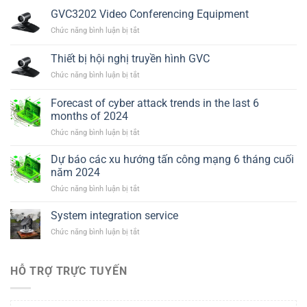
GVC3202 Video Conferencing Equipment
ở
Chức năng bình luận bị tắt
GVC3202
Video
Thiết bị hội nghị truyền hình GVC
Conferencing
ở
Chức năng bình luận bị tắt
Equipment
Thiết
bị
Forecast of cyber attack trends in the last 6
hội
months of 2024
nghị
ở
Chức năng bình luận bị tắt
truyền
Forecast
hình
of
GVC
Dự báo các xu hướng tấn công mạng 6 tháng cuối
cyber
năm 2024
attack
ở
Chức năng bình luận bị tắt
trends
Dự
in
báo
System integration service
the
các
last
ở
Chức năng bình luận bị tắt
xu
6
System
hướng
months
integration
tấn
of
service
HỖ TRỢ TRỰC TUYẾN
công
2024
mạng
6
tháng