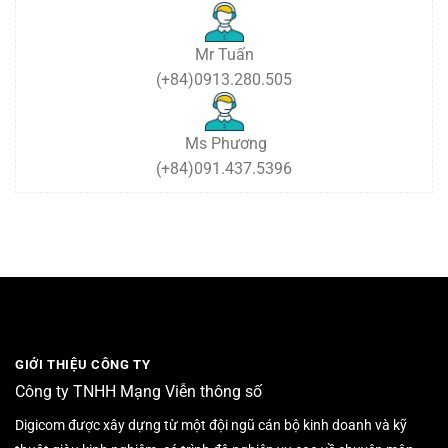
cuối
năm
2024
Mr Tuấn
(+84)0913.280.505
Ms Phương
(+84)091.437.5396
GIỚI THIỆU CÔNG TY
Công ty TNHH Mạng Viễn thông số
Digicom được xây dựng từ một đội ngũ cán bộ kinh doanh và kỹ