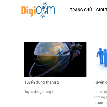
Chuyển
đến
TRANG CHỦ
GIỚI 
nội
dung
Tuyển dụng tháng 2
Tuyển 
Tuyen dung thang 2
Lorem Ip
printing 
Ipsum ha