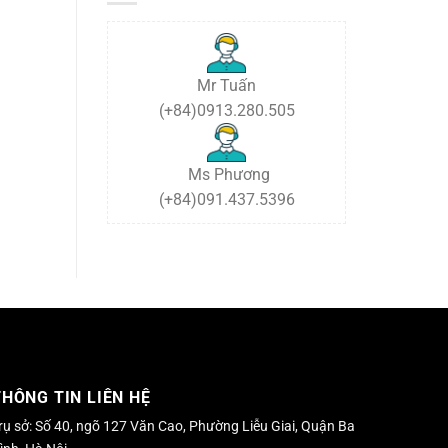
tháng
cuối
năm
2024
Mr Tuấn
(+84)0913.280.505
Ms Phương
(+84)091.437.5396
THÔNG TIN LIÊN HỆ
rụ sở: Số 40, ngõ 127 Văn Cao, Phường Liễu Giai, Quận Ba