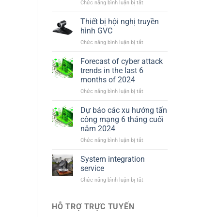
ở
Chức năng bình luận bị tắt
GVC3202
Video
Thiết bị hội nghị truyền
Conferencing
hình GVC
Equipment
ở
Chức năng bình luận bị tắt
Thiết
bị
Forecast of cyber attack
hội
trends in the last 6
nghị
months of 2024
truyền
ở
Chức năng bình luận bị tắt
hình
Forecast
GVC
of
Dự báo các xu hướng tấn
cyber
công mạng 6 tháng cuối
attack
năm 2024
trends
ở
Chức năng bình luận bị tắt
in
Dự
the
báo
last
System integration
các
6
service
xu
months
ở
Chức năng bình luận bị tắt
hướng
of
System
tấn
2024
integration
công
service
HỖ TRỢ TRỰC TUYẾN
mạng
6