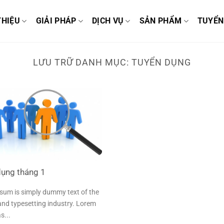
THIỆU
GIẢI PHÁP
DỊCH VỤ
SẢN PHẨM
TUYỂN
LƯU TRỮ DANH MỤC:
TUYỂN DỤNG
dụng tháng 1
sum is simply dummy text of the
and typesetting industry. Lorem
s...