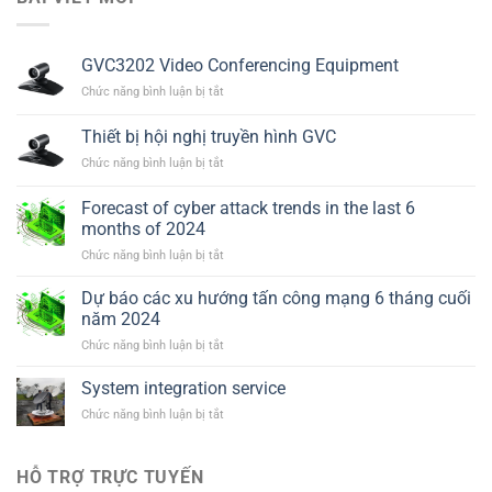
GVC3202 Video Conferencing Equipment
ở
Chức năng bình luận bị tắt
GVC3202
Video
Thiết bị hội nghị truyền hình GVC
Conferencing
ở
Chức năng bình luận bị tắt
Equipment
Thiết
bị
Forecast of cyber attack trends in the last 6
hội
months of 2024
nghị
ở
Chức năng bình luận bị tắt
truyền
Forecast
hình
of
GVC
Dự báo các xu hướng tấn công mạng 6 tháng cuối
cyber
năm 2024
attack
ở
Chức năng bình luận bị tắt
trends
Dự
in
báo
System integration service
the
các
last
ở
Chức năng bình luận bị tắt
xu
6
System
hướng
months
integration
tấn
of
service
HỖ TRỢ TRỰC TUYẾN
công
2024