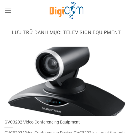
Chuyển
đến
nội
dung
LƯU TRỮ DANH MỤC:
TELEVISION EQUIPMENT
GVC3202 Video Conferencing Equipment
GVC3202 Video Conferencing Device, GVC3202 is a breakthrough