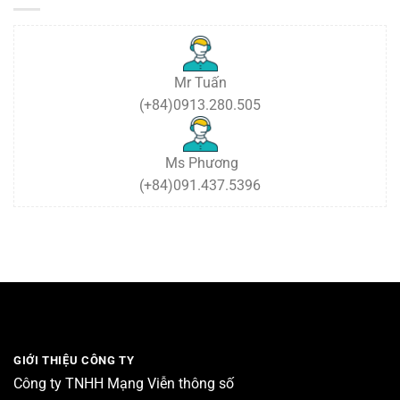
mạng
6
tháng
cuối
năm
2024
Mr Tuấn
(+84)0913.280.505
Ms Phương
(+84)091.437.5396
GIỚI THIỆU CÔNG TY
Công ty TNHH Mạng Viễn thông số