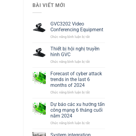
BÀI VIẾT MỚI
GVC3202 Video
Conferencing Equipment
ở
Chức năng bình luận bị tắt
GVC3202
Video
Thiết bị hội nghị truyền
Conferencing
hình GVC
Equipment
ở
Chức năng bình luận bị tắt
Thiết
bị
Forecast of cyber attack
hội
trends in the last 6
nghị
months of 2024
truyền
ở
Chức năng bình luận bị tắt
hình
Forecast
GVC
of
Dự báo các xu hướng tấn
cyber
công mạng 6 tháng cuối
attack
năm 2024
trends
ở
Chức năng bình luận bị tắt
in
Dự
the
báo
last
System integration