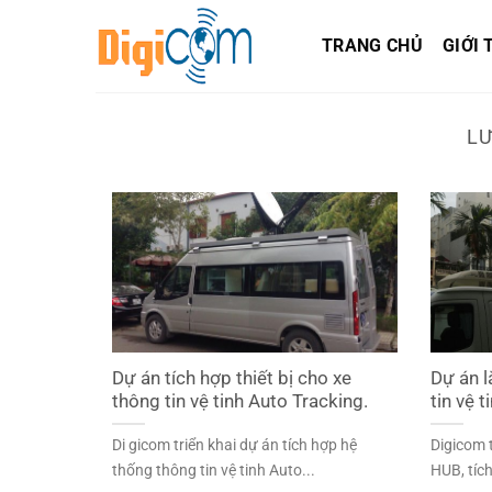
Chuyển
đến
TRANG CHỦ
GIỚI 
nội
dung
L
Dự án tích hợp thiết bị cho xe
Dự án l
thông tin vệ tinh Auto Tracking.
tin vệ 
Di gicom triển khai dự án tích hợp hệ
Digicom t
thống thông tin vệ tinh Auto...
HUB, tích