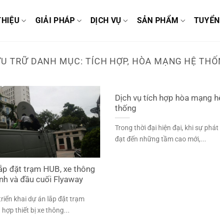
THIỆU
GIẢI PHÁP
DỊCH VỤ
SẢN PHẨM
TUYỂN
ƯU TRỮ DANH MỤC:
TÍCH HỢP, HÒA MẠNG HỆ TH
Dịch vụ tích hợp hòa mạng h
thống
Trong thời đại hiện đại, khi sự phát 
đạt đến những tầm cao mới,...
ắp đặt trạm HUB, xe thông
tinh và đầu cuối Flyaway
riển khai dự án lắp đặt trạm
 hợp thiết bị xe thông...