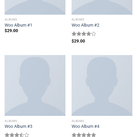
ALBUMS
ALBUMS
Woo Album #1
Woo Album #2
$
29.00
Được
$
29.00
xếp hạng
4.00
5
sao
ALBUMS
ALBUMS
Woo Album #3
Woo Album #4