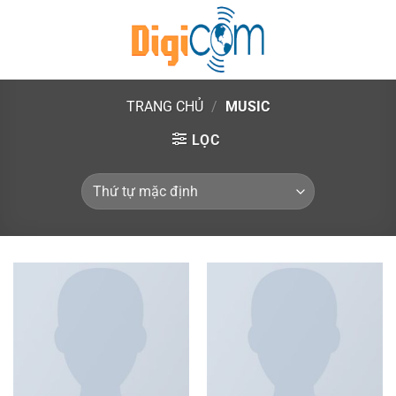
Chuyển
đến
nội
Music
dung
TRANG CHỦ
/
MUSIC
LỌC