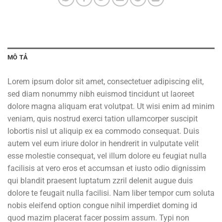
MÔ TẢ
Lorem ipsum dolor sit amet, consectetuer adipiscing elit,
sed diam nonummy nibh euismod tincidunt ut laoreet
dolore magna aliquam erat volutpat. Ut wisi enim ad minim
veniam, quis nostrud exerci tation ullamcorper suscipit
lobortis nisl ut aliquip ex ea commodo consequat. Duis
autem vel eum iriure dolor in hendrerit in vulputate velit
esse molestie consequat, vel illum dolore eu feugiat nulla
facilisis at vero eros et accumsan et iusto odio dignissim
qui blandit praesent luptatum zzril delenit augue duis
dolore te feugait nulla facilisi. Nam liber tempor cum soluta
nobis eleifend option congue nihil imperdiet doming id
quod mazim placerat facer possim assum. Typi non