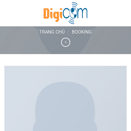
Chuyển
đến
nội
Luxury Hotel
dung
TRANG CHỦ
/
BOOKING