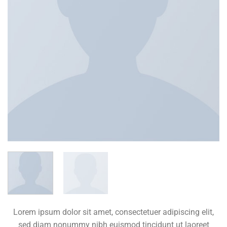
Lorem ipsum dolor sit amet, consectetuer adipiscing elit,
sed diam nonummy nibh euismod tincidunt ut laoreet