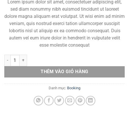
Lorem ipsum dolor sit amet, consectetuer adipiscing elit,
sed diam nonummy nibh euismod tincidunt ut laoreet
dolore magna aliquam erat volutpat. Ut wisi enim ad minim
veniam, quis nostrud exerci tation ullamcorper suscipit
lobortis nisl ut aliquip ex ea commodo consequat. Duis
autem vel eum iriure dolor in hendrerit in vulputate velit
esse molestie consequat
Weekend in London số lượng
THÊM VÀO GIỎ HÀNG
Danh mục:
Booking