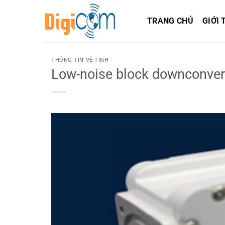
Chuyển
đến
TRANG CHỦ
GIỚI 
nội
dung
THÔNG TIN VỆ TINH
Low-noise block downconver