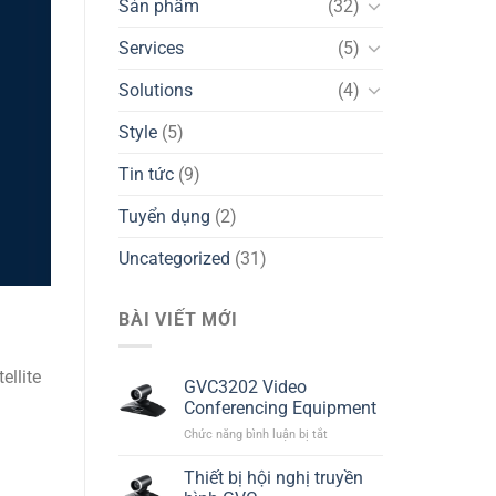
Sản phẩm
(32)
Services
(5)
Solutions
(4)
Style
(5)
Tin tức
(9)
Tuyển dụng
(2)
Uncategorized
(31)
BÀI VIẾT MỚI
ellite
GVC3202 Video
Conferencing Equipment
ở
Chức năng bình luận bị tắt
GVC3202
Video
Thiết bị hội nghị truyền
Conferencing