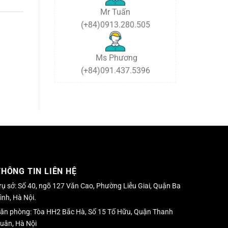
2024
Mr Tuấn
(+84)0913.280.505
Ms Phương
(+84)091.437.5396
THÔNG TIN LIÊN HỆ
rụ sở: Số 40, ngõ 127 Văn Cao, Phường Liễu Giai, Quận Ba
ình, Hà Nội.
ăn phòng: Tòa HH2 Bắc Hà, Số 15 Tố Hữu, Quận Thanh
uân, Hà Nội