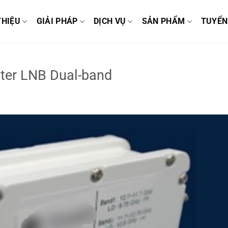
THIỆU
GIẢI PHÁP
DỊCH VỤ
SẢN PHẨM
TUYỂN
ter LNB Dual-band