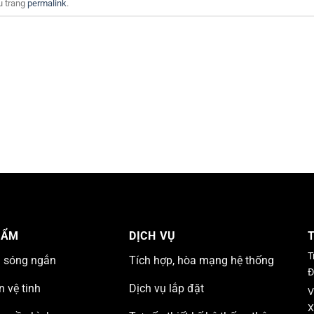
u trang
permalink
.
HẨM
DỊCH VỤ
T
n sóng ngắn
Tích hợp, hòa mạng hệ thống
Đ
n vệ tinh
Dịch vụ lắp đặt
V
X