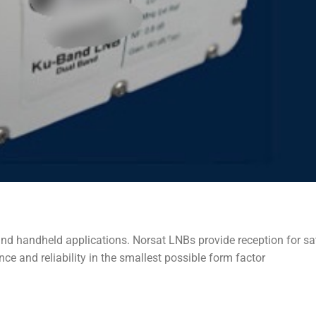
nd handheld applications. Norsat LNBs provide reception for sat
 and reliability in the smallest possible form factor