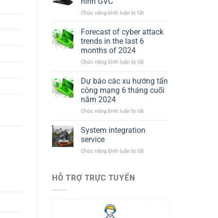
hình GVC
Equipment
ở
Chức năng bình luận bị tắt
Thiết
bị
Forecast of cyber attack
hội
trends in the last 6
nghị
months of 2024
truyền
ở
Chức năng bình luận bị tắt
hình
Forecast
GVC
of
Dự báo các xu hướng tấn
cyber
công mạng 6 tháng cuối
attack
năm 2024
trends
ở
Chức năng bình luận bị tắt
in
Dự
the
báo
last
System integration
các
6
service
xu
months
ở
Chức năng bình luận bị tắt
hướng
of
System
tấn
2024
integration
công
service
HỖ TRỢ TRỰC TUYẾN
mạng
6
tháng
cuối
năm