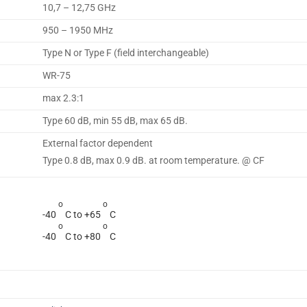
10,7 – 12,75 GHz
950 – 1950 MHz
Type N or Type F (field interchangeable)
WR-75
max 2.3:1
Type 60 dB, min 55 dB, max 65 dB.
External factor dependent
Type 0.8 dB, max 0.9 dB. at room temperature. @ CF
o
o
-40
C to +65
C
o
o
-40
C to +80
C