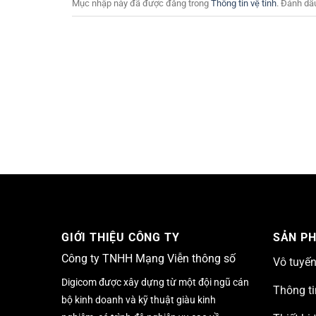
Mục nhập này đã được đăng trong
Thông tin vệ tinh
. Đánh dấ
GIỚI THIỆU CÔNG TY
SẢN P
Công ty TNHH Mạng Viễn thông số
Vô tuyế
Digicom được xây dựng từ một đội ngũ cán
Thông ti
bộ kinh doanh và kỹ thuật giàu kinh