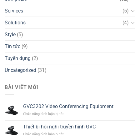
Services
(5)
Solutions
(4)
Style
(5)
Tin tức
(9)
Tuyển dụng
(2)
Uncategorized
(31)
BÀI VIẾT MỚI
GVC3202 Video Conferencing Equipment
ở
Chức năng bình luận bị tắt
GVC3202
Video
Thiết bị hội nghị truyền hình GVC
Conferencing
ở
Chức năng bình luận bị tắt
Equipment
Thiết