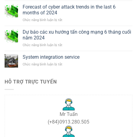
bị
Forecast of cyber attack trends in the last 6
hội
months of 2024
nghị
ở
Chức năng bình luận bị tắt
truyền
Forecast
hình
of
GVC
Dự báo các xu hướng tấn công mạng 6 tháng cuối
cyber
năm 2024
attack
ở
Chức năng bình luận bị tắt
trends
Dự
in
báo
System integration service
the
các
last
ở
Chức năng bình luận bị tắt
xu
6
System
hướng
months
integration
tấn
of
service
HỖ TRỢ TRỰC TUYẾN
công
2024
mạng
6
tháng
cuối
năm
2024
Mr Tuấn
(+84)0913.280.505