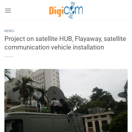
Chuyển
đến
nội
dung
NEWS
Project on satellite HUB, Flayaway, satellite
communication vehicle installation